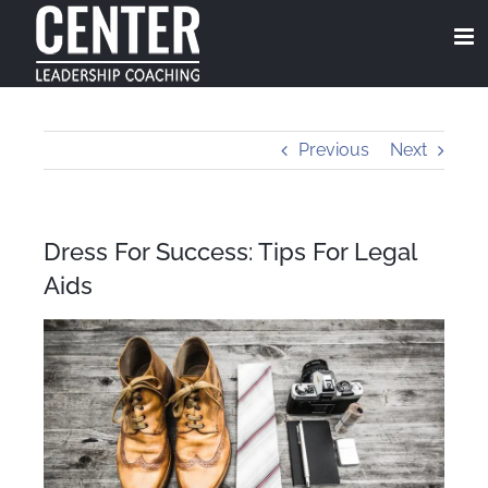
Skip
to
content
Previous
Next
Dress For Success: Tips For Legal
Aids
View
Larger
Image