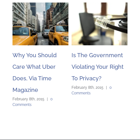
Why You Should
Is The Government
Pro
ng
Care What Uber
Violating Your Right
Cop
Law
Febru
Does, Via Time
To Privacy?
Com
February 8th, 2015
|
0
Magazine
Comments
February 8th, 2015
|
0
Comments